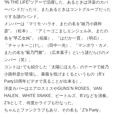
“IN THE LIFE”ツアーで活躍した、あるときは洋楽のカバ
ーバンドだったり、またあるときはコントグループだった
りする謎のバンド。
メンバーは「マリモ･ハラオ、またの名を”綾乃小路幹
彦”」（松本）、「アミーゴこましエンジェルJr.、またの
名を”早乙女純”」（稲葉）、「はだか一貫」（明石）、
「チャッキーこけし」（田中一光）、「マンボウ・カメ、
またの名を”菊乃門雅”」（広本葉子）という謎だらけのメ
ンバー（笑）。
コントは↑でも紹介した「太陽にほえろ」のテーマで綾乃
小路幹彦が登場し、薔薇を投げまくるというもの（B’z
Party10周年ビデオで見ることが出来る）。
洋楽カバーはエアロスミスやGUNS’N ROSES、VAN
HALEN、WHITE SNAKE、ビートルズ、B’zなどを演奏。
Z’bとして、何度かライブも行なった。
ちゃんとファンクラブもあり、その名も「Z’b Party」