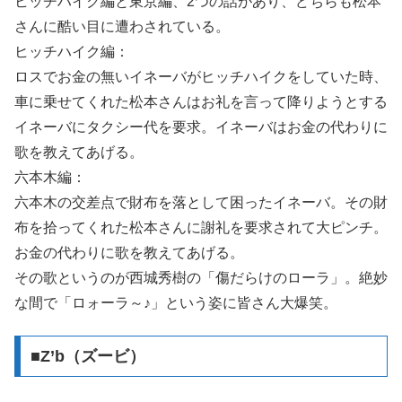
ヒッチハイク編と東京編、2つの話があり、どちらも松本
さんに酷い目に遭わされている。
ヒッチハイク編：
ロスでお金の無いイネーバがヒッチハイクをしていた時、
車に乗せてくれた松本さんはお礼を言って降りようとする
イネーバにタクシー代を要求。イネーバはお金の代わりに
歌を教えてあげる。
六本木編：
六本木の交差点で財布を落として困ったイネーバ。その財
布を拾ってくれた松本さんに謝礼を要求されて大ピンチ。
お金の代わりに歌を教えてあげる。
その歌というのが西城秀樹の「傷だらけのローラ」。絶妙
な間で「ロォーラ～♪」という姿に皆さん大爆笑。
■Z’b（ズービ）