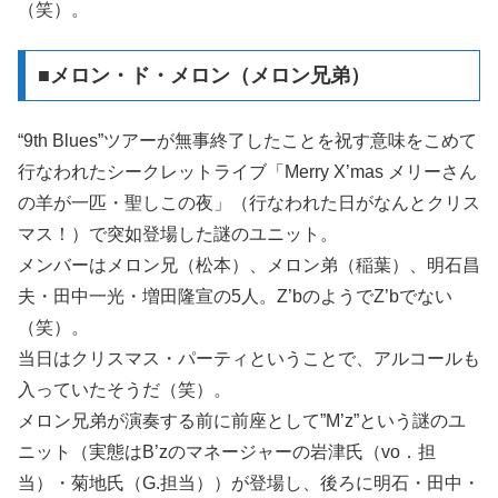
（笑）。
■メロン・ド・メロン（メロン兄弟）
“9th Blues”ツアーが無事終了したことを祝す意味をこめて
行なわれたシークレットライブ「Merry X’mas メリーさん
の羊が一匹・聖しこの夜」（行なわれた日がなんとクリス
マス！）で突如登場した謎のユニット。
メンバーはメロン兄（松本）、メロン弟（稲葉）、明石昌
夫・田中一光・増田隆宣の5人。Z’bのようでZ’bでない
（笑）。
当日はクリスマス・パーティということで、アルコールも
入っていたそうだ（笑）。
メロン兄弟が演奏する前に前座として”M’z”という謎のユ
ニット（実態はB’zのマネージャーの岩津氏（vo．担
当）・菊地氏（G.担当））が登場し、後ろに明石・田中・