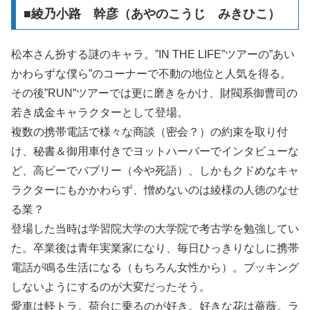
■綾乃小路 幹彦（あやのこうじ みきひこ）
松本さん扮する謎のキャラ。”IN THE LIFE”ツアーの”あい
かわらずな僕ら”のコーナーで不動の地位と人気を得る。
その後”RUN”ツアーでは更に磨きをかけ、財閥系御曹司の
若き成金キャラクターとして登場。
複数の携帯電話で様々な商談（密会？）の約束を取り付
け、秘書＆御用車付きでヨットハーバーでインタビューな
ど、高ビーでバブリー（今や死語）、しかもクドめなキャ
ラクターにもかかわらず、憎めないのは綾様の人徳のなせ
る業？
登場した当時は学習院大学の大学院で考古学を勉強してい
た。卒業後は青年実業家になり、毎日ひっきりなしに携帯
電話が鳴る生活になる（もちろん女性から）。ブッキング
しないようにするのが大変だったそう。
愛車は軽トラ。荷台に乗るのが好き。好きな花は薔薇。ラ