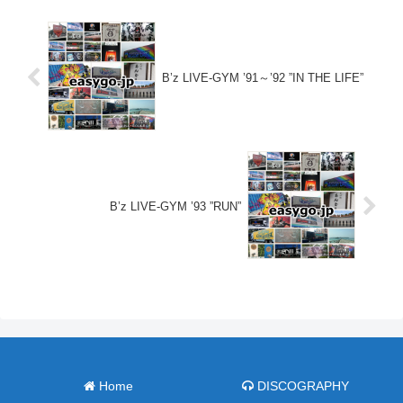
B’z LIVE-GYM ’91～’92 ”IN THE LIFE”
B’z LIVE-GYM ’93 ”RUN”
Home
DISCOGRAPHY