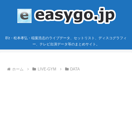
B'z・松本孝弘・稲葉浩志のライブデータ、セットリスト、ディスコグラフィ
ー、テレビ出演データ等のまとめサイト。
ホーム
LIVE-GYM
DATA