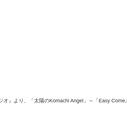
「太陽のKomachi Angel」～「Easy Come,Eas