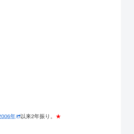
2006年
以来2年振り。
★