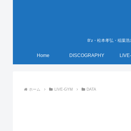
B'z・松本孝弘・稲葉
Home
DISCOGRAPHY
LIVE
ホーム
LIVE-GYM
DATA