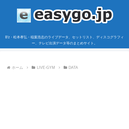
B'z・松本孝弘・稲葉浩志のライブデータ、セットリスト、ディスコグラフィ
ー、テレビ出演データ等のまとめサイト。
ホーム
LIVE-GYM
DATA