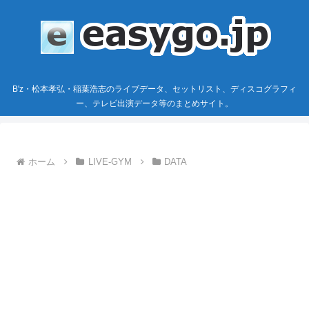
B'z・松本孝弘・稲葉浩志のライブデータ、セットリスト、ディスコグラフィ
ー、テレビ出演データ等のまとめサイト。
ホーム
LIVE-GYM
DATA