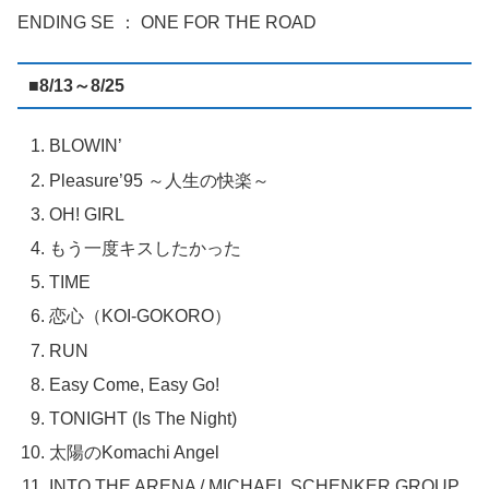
ENDING SE ： ONE FOR THE ROAD
■8/13～8/25
BLOWIN’
Pleasure’95 ～人生の快楽～
OH! GIRL
もう一度キスしたかった
TIME
恋心（KOI-GOKORO）
RUN
Easy Come, Easy Go!
TONIGHT (Is The Night)
太陽のKomachi Angel
INTO THE ARENA / MICHAEL SCHENKER GROUP