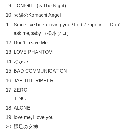
TONIGHT (Is The Night)
太陽のKomachi Angel
Since I’ve been loving you / Led Zeppelin ～ Don’t
ask me,baby （松本ソロ）
Don’t Leave Me
LOVE PHANTOM
ねがい
BAD COMMUNICATION
JAP THE RIPPER
ZERO
-ENC-
ALONE
love me, I love you
裸足の女神