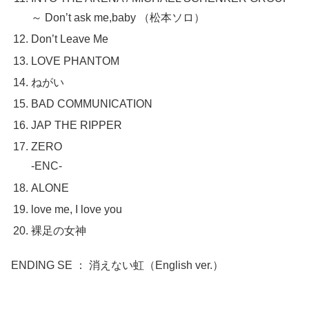
～ Don’t ask me,baby （松本ソロ）
Don’t Leave Me
LOVE PHANTOM
ねがい
BAD COMMUNICATION
JAP THE RIPPER
ZERO
-ENC-
ALONE
love me, I love you
裸足の女神
ENDING SE ： 消えない虹（English ver.）