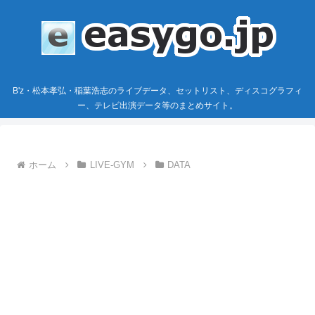
B'z・松本孝弘・稲葉浩志のライブデータ、セットリスト、ディスコグラフィ
ー、テレビ出演データ等のまとめサイト。
ホーム
LIVE-GYM
DATA