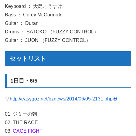
Keyboard ： 大島こうすけ
Bass ： Corey McCormick
Guitar ： Duran
Drums ： SATOKO （FUZZY CONTROL）
Guitar ： JUON （FUZZY CONTROL）
セットリスト
1日目・6/5
▽
http://easygoz.net/bznews/2014/06/05-2131.php
01. ジミーの朝
02. THE RACE
03.
CAGE FIGHT