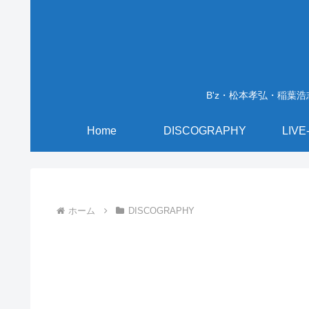
B'z・松本孝弘・稲葉
Home
DISCOGRAPHY
LIVE
ホーム
DISCOGRAPHY