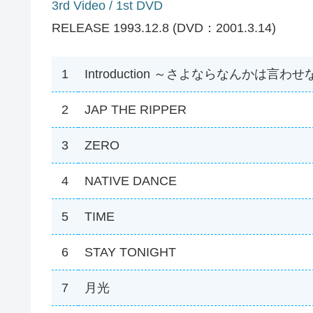
3rd Video / 1st DVD
RELEASE 1993.12.8 (DVD：2001.3.14)
1
Introduction ～さよならなんかは言わ
2
JAP THE RIPPER
3
ZERO
4
NATIVE DANCE
5
TIME
6
STAY TONIGHT
7
月光