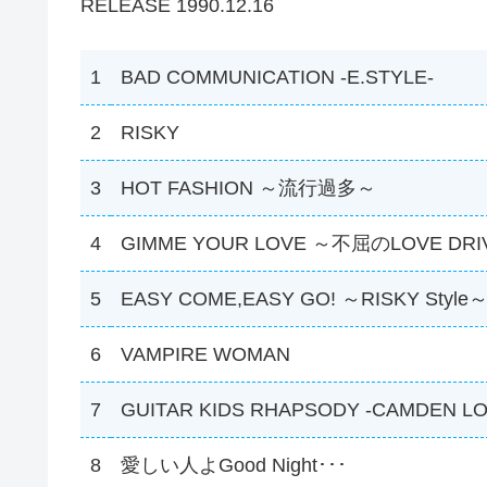
RELEASE 1990.12.16
1
BAD COMMUNICATION ‐E.STYLE‐
2
RISKY
3
HOT FASHION ～流行過多～
4
GIMME YOUR LOVE ～不屈のLOVE DR
5
EASY COME,EASY GO! ～RISKY Style
6
VAMPIRE WOMAN
7
GUITAR KIDS RHAPSODY -CAMDEN LO
8
愛しい人よGood Night･･･