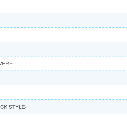
IVER～
～
CK STYLE-